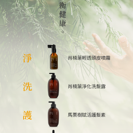
衡
健
康
。
淨
肖楠葉輕透頭皮噴霧
洗
肖楠葉淨化洗髮露
護
馬栗樹賦活護髮素