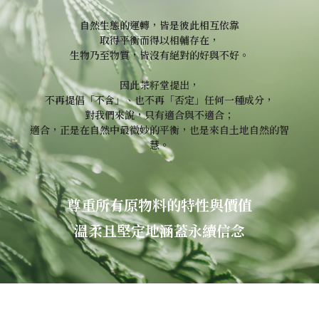
自然生態的運轉，皆是彼此相互依靠
取得平衡而得以相輔存在，
生物乃至物質，皆沒有絕對的好與不好。
因此茶籽堂提出，
不再提倡「不含」、也不再「否定」任何一種成分，
對我們來說，只有適合與不適合；
適合，正是在自然中最微妙的平衡，也是來自土地自然的智
慧。
尊重所有原物料的特性與價值
溫柔且堅定地涵蓋永續信念