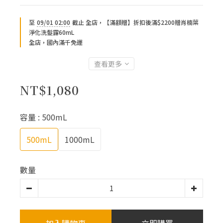
至
09/01 02:00
截止
全店，【滿額贈】折扣後滿$2200贈肖楠葉
淨化洗髮露60mL
全店，國內滿千免運
查看更多
NT$1,080
容量
: 500mL
500mL
1000mL
數量