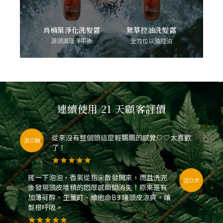
肖楠葉淨化洗髮露
紫草控油洗髮露
源頭調理淨平衡
全方位以油控油
連續使用 21 天顧客評價
從來沒有整個頭這麼輕飄飄的感覺🤍🤍太喜歡
洪O琳
了！
搓一下泡泡，香氣從指尖散發開來，而且洗完
沈O犬
後發現頭皮堆積的悶厚感瞬間消失！原來是有
加薄荷醇、生薑町、維他命B3 讓頭皮涼爽，讓
髮根呼吸。