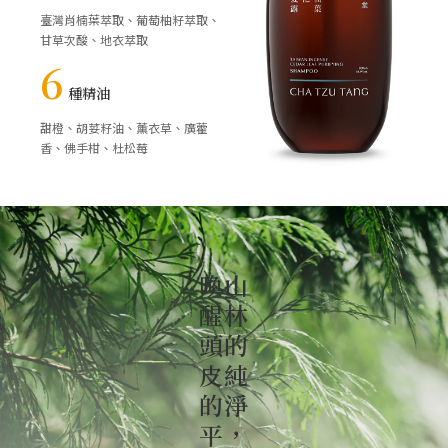
臺灣肖楠葉萃取、葡萄柚籽萃取、
甘草次酸、地衣萃取
6
種精油
甜橙、胡荽籽油、薰衣草、廣藿
香、佛手柑、杜松莓
喚
山
醒
林
頭
的
皮
純
的
淨
平
，