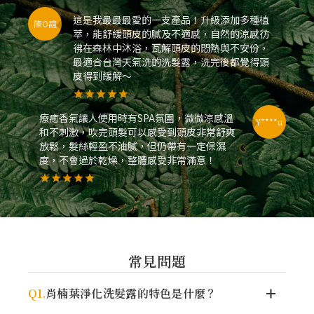
這是我最最最愛的一支產品！升級添加多種植
陳O誼
萃，能舒緩頭皮的膩及不適感，自然的涼感彷
彿在森林中沐浴，瓦解頭皮的悶熱與不安份，
最適合台灣天氣洗的洗髮露，洗完後都覺得頭
皮得到緩解～
療癒香氣讓人使用時有SPA氛圍，微微涼感溫
Y****u
和不刺激，吹完頭髮可以感受到頭皮非常舒爽
放鬆，髮絲輕盈不油膩，但仍帶有一定保濕
度，不會過於乾燥，整體感受非常滿意！
常見問題
Q1.
肖楠葉淨化洗髮露的特色是什麼？