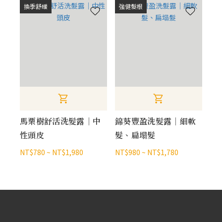
換季舒緩
強健髮根
馬栗樹舒活洗髮露｜中
錦葵豐盈洗髮露｜細軟
性頭皮
髮、扁塌髮
NT$780 ~ NT$1,980
NT$980 ~ NT$1,780