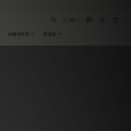
$
TWD
認識茶籽堂
部落格