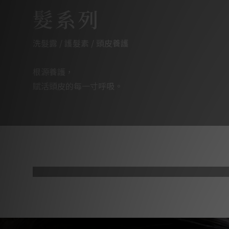
髮系列
洗髮露 / 護髮素 / 頭皮養護
根源養護，
賦活頭皮的每一寸呼吸。
淨洗