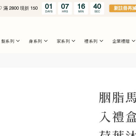
01
07
16
38
滿 2800 現折 150
新註冊再減 
DAYS
HRS
MIN
SEC
髮系列
身系列
家系列
禮系列
企業禮贈
胭脂
入禮
荷葉