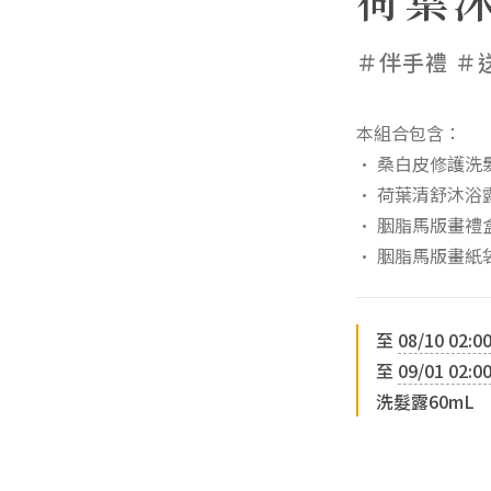
＃伴手禮 ＃
本組合包含：
• 桑白皮修護洗髮露
• 荷葉清舒沐浴露 
• 胭脂馬版畫禮盒
• 胭脂馬版畫紙袋
至
08/10 02:0
至
09/01 02:0
洗髮露60mL