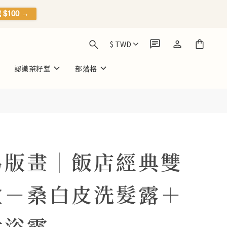
$100 →
$
TWD
認識茶籽堂
部落格
馬版畫｜飯店經典雙
盒－桑白皮洗髮露＋
沐浴露