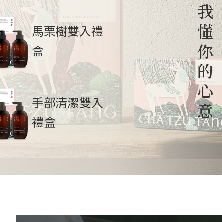
我
懂
馬栗樹雙入禮
你
盒
的
心
手部清潔雙入
意
禮盒