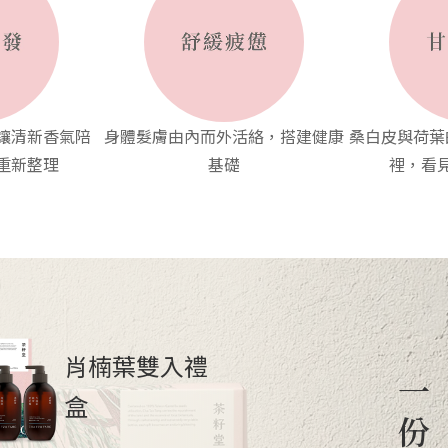
讓清新香氣陪
身體髮膚由內而外活絡，搭建健康
桑白皮與荷葉
重新整理
基礎
裡，看
肖楠葉雙入禮
一
盒
份