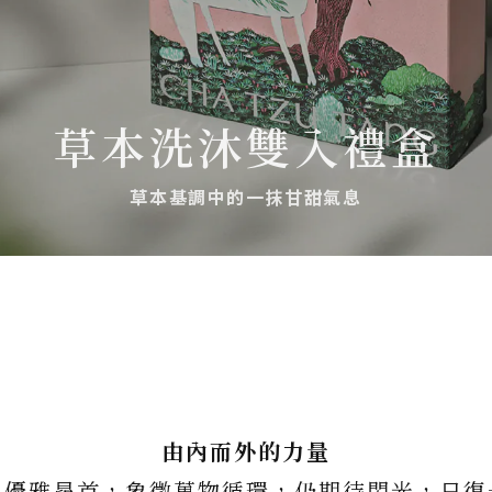
草本洗沐雙入禮盒
草本基調中的一抹甘甜氣息
由內而外的力量
馬優雅昂首，象徵萬物循環，仍期待閃光，日復