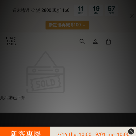
11
19
57
週末禮遇 ♡ 滿 2800 現折 150
HRS
MIN
SEC
新註冊再減 $100 →
此活動已下架