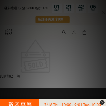
01
21
42
05
週末禮遇 ♡ 滿 2800 現折 150
DAYS
HRS
MIN
SEC
新註冊再減 $100 →
此活動已下架