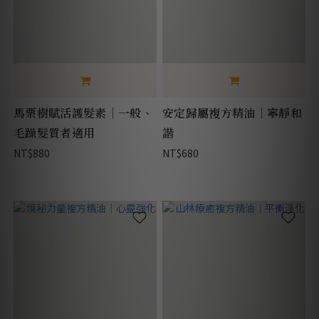
馬栗樹賦活護髮素｜一般、
安定歸屬複方精油｜寧靜和
毛躁髮質者適用
諧
NT$880
NT$680