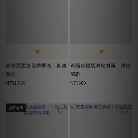
錦葵豐盈養髮精華液｜養護
肖楠葉輕透頭皮噴霧｜頭皮
頭皮
清新
NT$1,080
NT$680
撫平毛躁