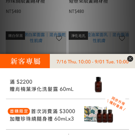
珍珠繞版畫隨身禮
迎豐果版畫隨身禮
NT$480
NT$480
嫩白保濕
淨化毛孔
水芙蓉嫩白潔面露｜混合偏
肖楠葉控油潔面乳｜混合偏
乾性肌膚
油性肌膚
NT$780
NT$780