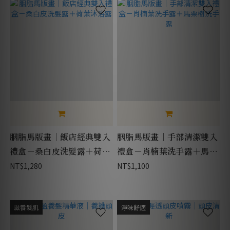
胭脂馬版畫｜飯店經典雙入
胭脂馬版畫｜手部清潔雙入
禮盒－桑白皮洗髮露＋荷葉
禮盒－肖楠葉洗手露＋馬栗
沐浴露
樹洗手露
NT$1,280
NT$1,100
滋養髮肌
淨味舒適